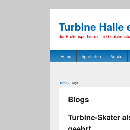
Turbine Halle 
der Breitensportverein im Giebichenste
Home
Sportarten
Verein
Home
» Blogs
You are here
Blogs
Turbine-Skater al
geehrt