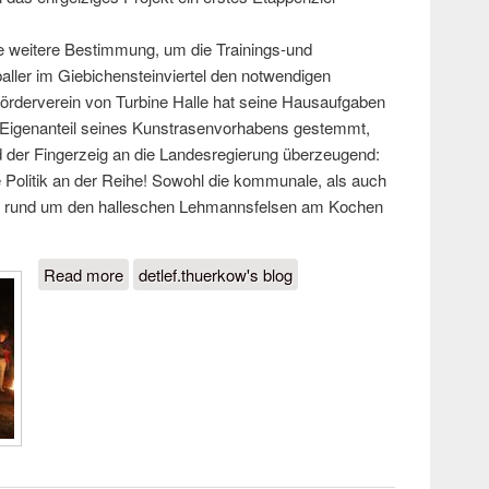
e weitere Bestimmung, um die Trainings-und
ler im Giebichensteinviertel den notwendigen
rderverein von Turbine Halle hat seine Hausaufgaben
Eigenanteil seines Kunstrasenvorhabens gestemmt,
d der Fingerzeig an die Landesregierung überzeugend:
e Politik an der Reihe! Sowohl die kommunale, als auch
ie rund um den halleschen Lehmannsfelsen am Kochen
Read more
about „Der Deckel ist drauf“: Bau des
detlef.thuerkow's blog
Turbine-Rasens könnte beginnen