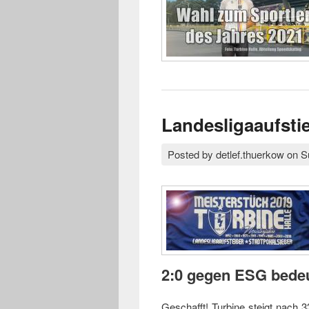
Landesligaaufstie
Posted by
detlef.thuerkow
on
S
2:0 gegen ESG bedeu
Geschafft! Turbine steigt nach 3