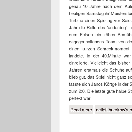
genau 10 Jahre nach dem Aufst
heutigen Samstag ihr Meisterst
Turbine einen Spieltag vor Sai
Jahr die Rolle des 'underdog' 
dem Felsen ein zähes Bemühen
dagegenhaltendes Team von der
einen kurzen Schreckmoment,
landete. In der 40.Minute wa
einrollerte. Vielleicht das bishe
Jahren erstmals die Schuhe au
blieb gut, das Spiel nicht ganz 
fasste sich Janos Körtge in der 
zum 2:0. Die letzte gute halbe S
perfekt war!
Read more
about Landesligaaufs
detlef.thuerkow's b