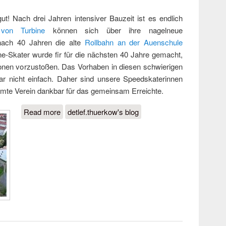
ut! Nach drei Jahren intensiver Bauzeit ist es endlich
 von Turbine
können sich über ihre nagelneue
nach 40 Jahren die alte
Rollbahn an der Auenschule
ine-Skater wurde fir für die nächsten 40 Jahre gemacht,
ionen vorzustoßen. Das Vorhaben in diesen schwierigen
war nicht einfach. Daher sind unsere Speedskaterinnen
mte Verein dankbar für das gemeinsam Erreichte.
Read more
about Neueröffnung der Inline- und
detlef.thuerkow's blog
Speedkatinganlage am 6.Mai