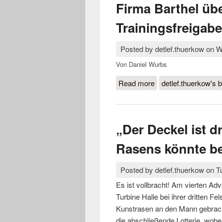
Firma Barthel üb
Trainingsfreiga
Posted by
detlef.thuerkow
on
W
Von Daniel Wurbs
Read more
about Firma Barthel 
detlef.thuerkow's b
kommender Woche
„Der Deckel ist d
Rasens könnte b
Posted by
detlef.thuerkow
on
T
Es ist vollbracht! Am vierten Ad
Turbine Halle bei ihrer dritten F
Kunstrasen an den Mann gebrach
die abschließende Lotterie, wobe