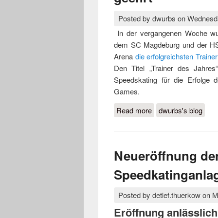
Posted by
dwurbs
on
Wednesda
In der vergangenen Woche wu
dem SC Magdeburg und der HSG
Arena
die erfolgreichsten Trai
Den Titel „Trainer des Jahres
Speedskating für die Erfolge 
Games.
Read more
about Turbine-Skater
dwurbs's blog
Neueröffnung der
Speedkatinganla
Posted by
detlef.thuerkow
on
M
Eröffnung anlässlic