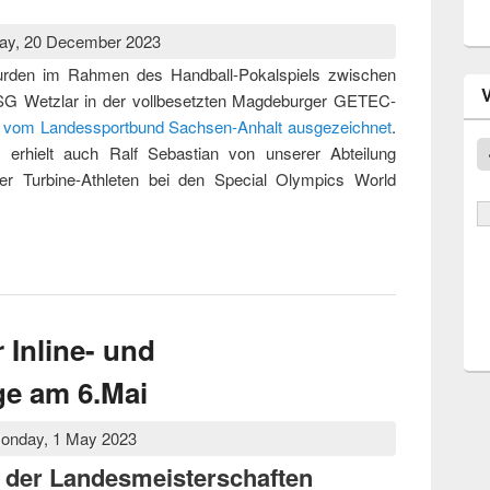
y, 20 December 2023
rden im Rahmen des Handball-Pokalspiels zwischen
 Wetzlar in der vollbesetzten Magdeburger GETEC-
ner vom Landessportbund Sachsen-Anhalt ausgezeichnet
.
“ erhielt auch Ralf Sebastian von unserer Abteilung
der Turbine-Athleten bei den Special Olympics World
 als Trainer des Jahres 2023 geehrt
 Inline- und
ge am 6.Mai
onday, 1 May 2023
h der Landesmeisterschaften