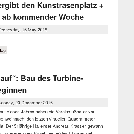
ergibt den Kunstrasenplatz +
be ab kommender Woche
ednesday, 16 May 2018
übergibt den Kunstrasenplatz + Trainingsfreigabe ab
log
rauf“: Bau des Turbine-
eginnen
uesday, 20 December 2016
vent dieses Jahres haben die Vereinsfußballer von
elsenweihnacht den letzten virtuellen Quadratmeter
t. Der 51jährige Hallenser Andreas Krasselt gewann
i das ehrgeiziges Projekt ein erstes Etappenziel