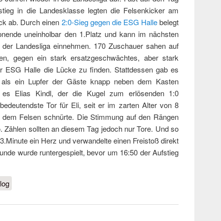
ieg in die Landesklasse legten die Felsenkicker am
ück ab. Durch einen
2:0-Sieg gegen die ESG Halle
belegt
sonende uneinholbar den 1.Platz und kann im nächsten
in der Landesliga einnehmen. 170 Zuschauer sahen auf
, gegen ein stark ersatzgeschwächtes, aber stark
 ESG Halle die Lücke zu finden. Stattdessen gab es
 als ein Lupfer der Gäste knapp neben dem Kasten
r es Elias Kindl, der die Kugel zum erlösenden 1:0
r bedeutendste Tor für Eli, seit er im zarten Alter von 8
f dem Felsen schnürte. Die Stimmung auf den Rängen
so. Zählen sollten an diesem Tag jedoch nur Tore. Und so
53.Minute ein Herz und verwandelte einen Freistoß direkt
tunde wurde runtergespielt, bevor um 16:50 der Aufstieg
tieg perfekt!
log