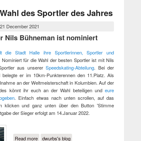
Wahl des Sportler des Jahres
 21 December 2021
r Nils Bühneman ist nominiert
lt die Stadt Halle ihre Sportlerinnen, Sportler und
. Nominiert für die Wahl der besten Sportler ist mit Nils
portler aus unserer
Speedskating-Abteilung
. Bei der
l belegte er im 10km-Punkterennen den 11.Platz. Als
eilnahme an der Weltmeisterschaft in Kolumbien. Auf der
undes könnt ihr euch an der Wahl beteiligen und
eure
bgeben
. Einfach etwas nach unten scrollen, auf das
nn klicken und ganz unten über den Button 'Stimme
tgabe der Sieger erfolgt am 14.Januar 2022.
Read more
about Nominierung zur Wahl des Sportler
dwurbs's blog